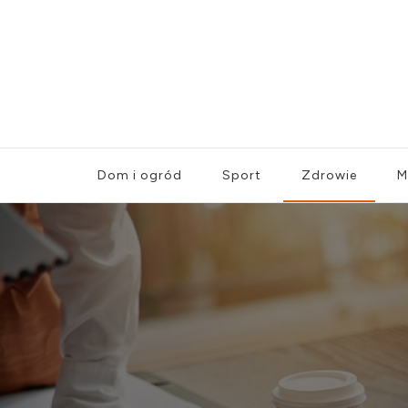
uXclash.com
Dom i ogród
Sport
Zdrowie
M